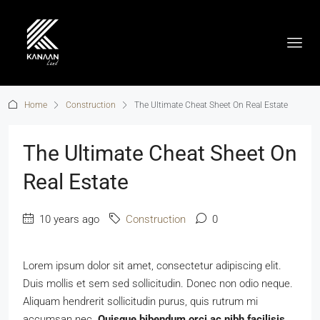
Home
Construction
The Ultimate Cheat Sheet On Real Estate
The Ultimate Cheat Sheet On
Real Estate
10 years ago
Construction
0
Lorem ipsum dolor sit amet, consectetur adipiscing elit.
Duis mollis et sem sed sollicitudin. Donec non odio neque.
Aliquam hendrerit sollicitudin purus, quis rutrum mi
accumsan nec.
Quisque bibendum orci ac nibh facilisis
,